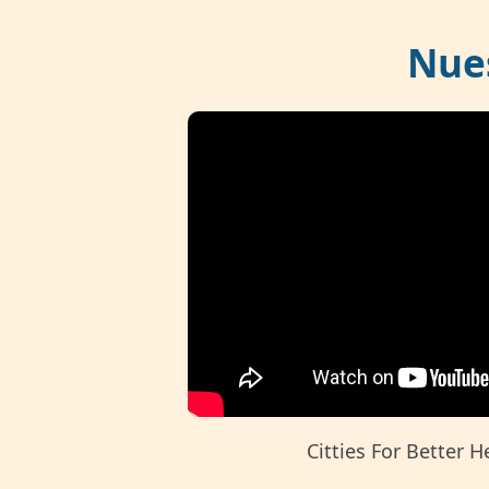
Nue
Citties For Better H