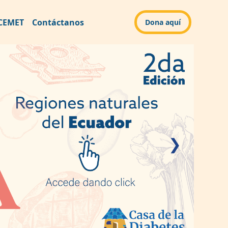
CEMET
Contáctanos
Dona aquí
❯