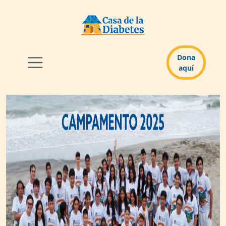
Dona
aquí